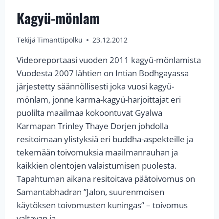
Kagyü-mönlam
Tekijä
Timanttipolku
23.12.2012
Videoreportaasi vuoden 2011 kagyü-mönlamista
Vuodesta 2007 lähtien on Intian Bodhgayassa
järjestetty säännöllisesti joka vuosi kagyü-
mönlam, jonne karma-kagyü-harjoittajat eri
puolilta maailmaa kokoontuvat Gyalwa
Karmapan Trinley Thaye Dorjen johdolla
resitoimaan ylistyksiä eri buddha-aspekteille ja
tekemään toivomuksia maailmanrauhan ja
kaikkien olentojen valaistumisen puolesta.
Tapahtuman aikana resitoitava päätoivomus on
Samantabhadran ”Jalon, suurenmoisen
käytöksen toivomusten kuningas” – toivomus
valtavan ja…