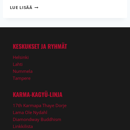
SHAMAR
LUE LISÄÄ
RINPOCHEN
TUNNUSTUS
LAMA
OLE
NYDAHLIN
40
KESKUKSET JA RYHMÄT
VUOTTA
JATKUNEELLE
Helsinki
TOIMINNALLE
Lahti
Nummela
Tampere
KARMA-KAGYÜ-LINJA
17th Karmapa Thaye Dorje
Lama Ole Nydahl
Diamondway Buddhism
Linkkilista