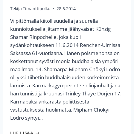
Tekijä
Timanttipolku
28.6.2014
Vilpittömällä kiitollisuudella ja suurella
kunnioituksella jätämme jäähyväiset Künzig
Shamar Rinpochelle, joka kuoli
sydänkohtaukseen 11.6.2014 Renchen-Ulmissa
Saksassa 61-vuotiaana. Hänen poismenonsa on
koskettanut syvästi monia buddhalaisia ympäri
maailman. 14. Shamarpa Mipham Chökyi Lodrö
oli yksi Tiibetin buddhalaisuuden korkeimmista
lamoista. Karma-kagyü-perinteen linjanhaltijana
hän tunnisti ja kruunasi Trinley Thaye Dorjen 17.
Karmapaksi ankarasta poliittisesta
vastustuksesta huolimatta. Mipham Chökyi
Lodrö syntyi…
JÄÄHYVÄISET
LUE LISÄÄ