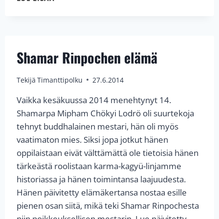
SHAMAR
RINPOCHELLE
Shamar Rinpochen elämä
Tekijä
Timanttipolku
27.6.2014
Vaikka kesäkuussa 2014 menehtynyt 14.
Shamarpa Mipham Chökyi Lodrö oli suurtekoja
tehnyt buddhalainen mestari, hän oli myös
vaatimaton mies. Siksi jopa jotkut hänen
oppilaistaan eivät välttämättä ole tietoisia hänen
tärkeästä roolistaan karma-kagyü-linjamme
historiassa ja hänen toimintansa laajuudesta.
Hänen päivitetty elämä­ker­tansa nostaa esille
pienen osan siitä, mikä teki Shamar Rinpochesta
niin poikkeuk­sellisen mestarin. Lue päivitetty