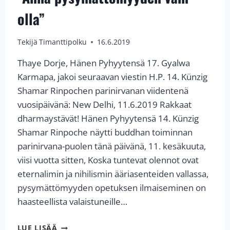
olla”
Tekijä
Timanttipolku
16.6.2019
Thaye Dorje, Hänen Pyhyytensä 17. Gyalwa
Karmapa, jakoi seuraavan viestin H.P. 14. Künzig
Shamar Rinpochen parinirvanan viidentenä
vuosipäivänä: New Delhi, 11.6.2019 Rakkaat
dharmaystävät! Hänen Pyhyytensä 14. Künzig
Shamar Rinpoche näytti buddhan toiminnan
parinirvana-puolen tänä päivänä, 11. kesäkuuta,
viisi vuotta sitten, Koska tuntevat olennot ovat
eternalimin ja nihilismin ääriasenteiden vallassa,
pysymättömyyden opetuksen ilmaiseminen on
haasteellista valaistuneille…
”ANNA
LUE LISÄÄ