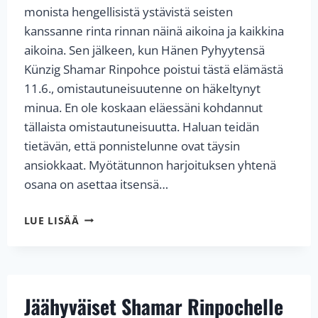
monista hengellisistä ystävistä seisten
kanssanne rinta rinnan näinä aikoina ja kaikkina
aikoina. Sen jälkeen, kun Hänen Pyhyytensä
Künzig Shamar Rinpohce poistui tästä elämästä
11.6., omistautuneisuutenne on häkeltynyt
minua. En ole koskaan eläessäni kohdannut
tällaista omistautuneisuutta. Haluan teidän
tietävän, että ponnistelunne ovat täysin
ansiokkaat. Myötätunnon harjoituksen yhtenä
osana on asettaa itsensä…
H.P.
LUE LISÄÄ
17.
KARMAPAN
THAYE
DORJEN
KIITOSVIESTI
Jäähyväiset Shamar Rinpochelle