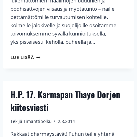
lukemattomien maailmojen buddhien ja
bodhisattvojen viisaus ja myötätunto – näille
pettämättömille turvautumisen kohteille,
kolmelle jalokivelle ja suojelijoille osoitamme
toivomuksemme syvällä kunnioituksella,
yksipisteisesti, keholla, puheella ja…
H.P.
LUE LISÄÄ
17.
KARMAPAN
THAYE
DORJEN
LAATIMA
H.P. 17. Karmapan Thaye Dorjen
TOIVOMUS
SHAMAR
kiitosviesti
RINPOCHEN
PIKAISESTA
Tekijä
Timanttipolku
2.8.2014
PALUUSTA
Rakkaat dharmaystävät! Puhun teille yhtenä