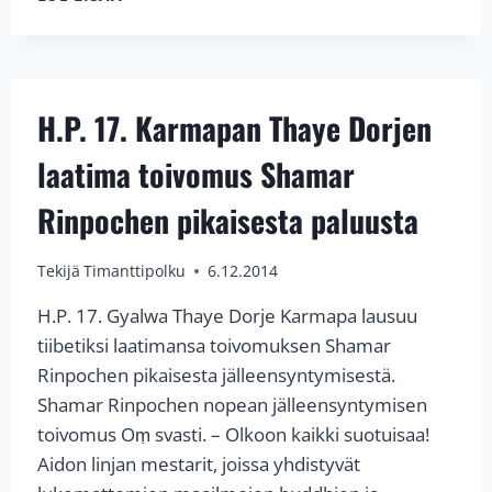
PYSYMÄTTÖMYYDEN
VAIN
OLLA”
H.P. 17. Karmapan Thaye Dorjen
laatima toivomus Shamar
Rinpochen pikaisesta paluusta
Tekijä
Timanttipolku
6.12.2014
H.P. 17. Gyalwa Thaye Dorje Karmapa lausuu
tiibetiksi laatimansa toivomuksen Shamar
Rinpochen pikaisesta jälleensyntymisestä.
Shamar Rinpochen nopean jälleensyntymisen
toivomus Oṃ svasti. – Olkoon kaikki suotuisaa!
Aidon linjan mestarit, joissa yhdistyvät