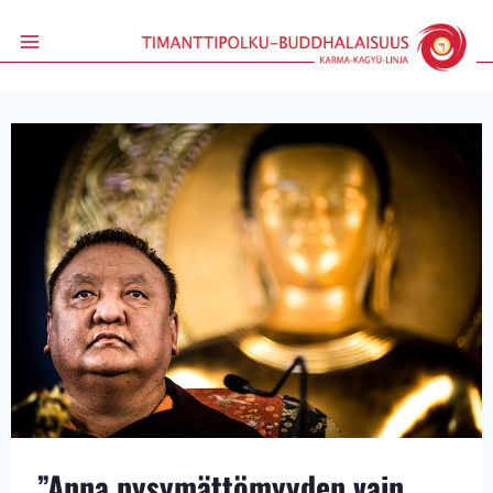
Siirry
sisältöön
”Anna pysymättömyyden vain