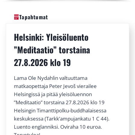
Tapahtumat
Helsinki: Yleisöluento
”Meditaatio” torstaina
27.8.2026 klo 19
Lama Ole Nydahlin valtuuttama
matkaopettaja Peter Jevoš vierailee
Helsingissä ja pitää yleisöluennon
”Meditaatio” torstaina 27.8.2026 klo 19
Helsingin Timanttipolku-buddhalaisessa
keskuksessa (Tarkk’ampujankatu 1 C 44).
Luento englanniksi. Oviraha 10 euroa.
Tervetuloa!