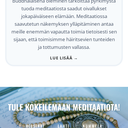
Buddhalaisena oleminen tarkoittaa pyrkimystä
tuoda meditaatiosta saadut oivallukset
jokapäiväiseen elämään. Meditaatiossa
saavutetun näkemyksen ylläpitäminen antaa
meille enemmän vapautta toimia tietoisesti sen
sijaan, että toimisimme häiritsevien tunteiden
ja tottumusten vallassa.
LUE LISÄÄ →
TULE KOKEILEMAAN MEDITAATIOTA!
HELSINKI
LAHTI
NUMMELA