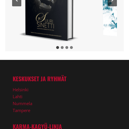
KESKUKSET JA RYHMÄT
Helsinki
Lahti
Nummela
Tampere
KARMA-KAGYÜ-LINJA