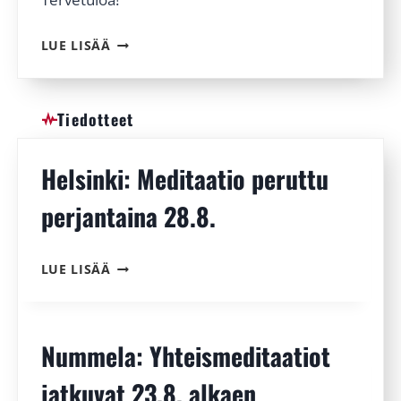
H
LUE LISÄÄ
E
L
S
Tiedotteet
I
N
K
Helsinki: Meditaatio peruttu
I
:
perjantaina 28.8.
Y
L
E
H
LUE LISÄÄ
I
E
S
L
Ö
S
L
I
U
Nummela: Yhteismeditaatiot
N
E
K
N
jatkuvat 23.8. alkaen
I