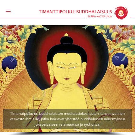
Siirry
sisältöön
Timanttipolku on buddhalaisten meditaatiokeskusten kansainvälinen
verkosto ihmisille, jotka haluavat yhdistää buddhalaisen näkemyksen
jokapäiväiseen elämäänsä ja työhönsä.