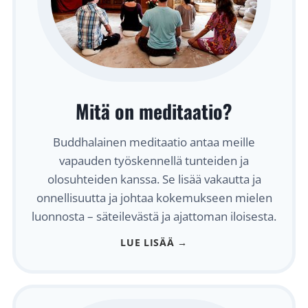
I
J
A
S
A
2
M
N
7
E
T
.
D
A
8
I
I
.
T
N
2
Mitä on meditaatio?
A
A
0
A
2
2
T
8
6
Buddhalainen meditaatio antaa meille
I
.
K
vapauden työskennellä tunteiden ja
O
8
L
T
olosuhteiden kanssa. Se lisää vakautta ja
.
O
J
onnellisuutta ja johtaa kokemukseen mielen
1
A
9
luonnosta – säteilevästä ja ajattoman iloisesta.
T
K
LUE LISÄÄ →
U
V
A
T
2