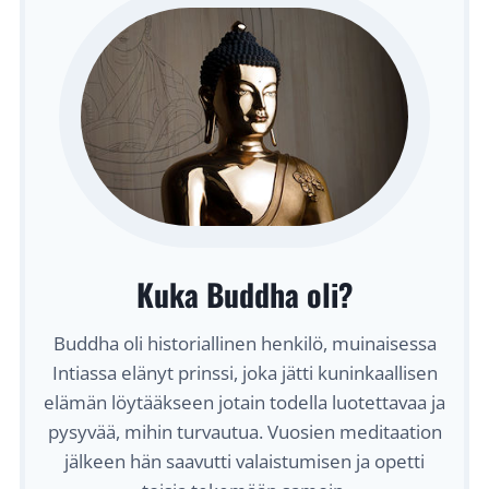
3
.
8
.
A
L
K
A
E
N
Kuka Buddha oli?
Buddha oli historiallinen henkilö, muinaisessa
Intiassa elänyt prinssi, joka jätti kuninkaallisen
elämän löytääkseen jotain todella luotettavaa ja
pysyvää, mihin turvautua. Vuosien meditaation
jälkeen hän saavutti valaistumisen ja opetti