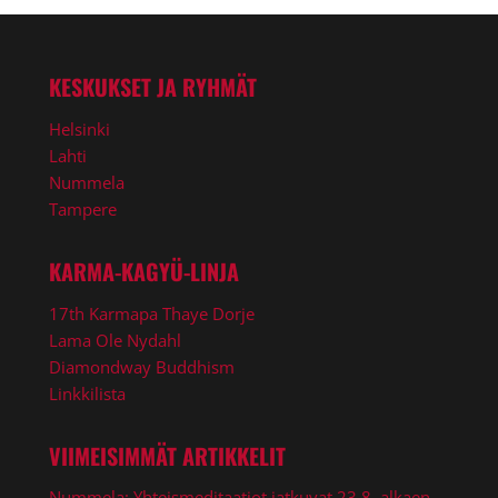
KESKUKSET JA RYHMÄT
Helsinki
Lahti
Nummela
Tampere
KARMA-KAGYÜ-LINJA
17th Karmapa Thaye Dorje
Lama Ole Nydahl
Diamondway Buddhism
Linkkilista
VIIMEISIMMÄT ARTIKKELIT
Nummela: Yhteismeditaatiot jatkuvat 23.8. alkaen