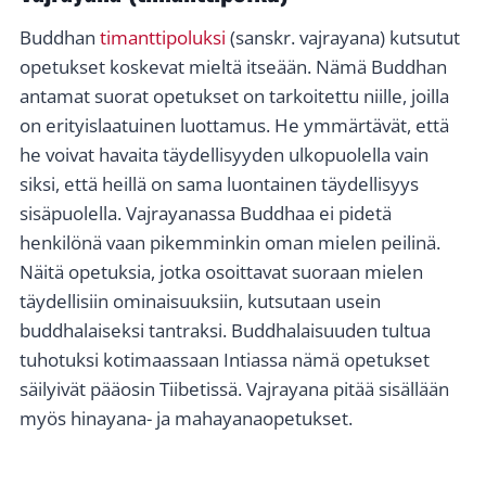
Buddhan
timanttipoluksi
(sanskr. vajrayana) kutsutut
opetukset koskevat mieltä itseään. Nämä Buddhan
antamat suorat opetukset on tarkoitettu niille, joilla
on erityislaatuinen luottamus. He ymmärtävät, että
he voivat havaita täydellisyyden ulkopuolella vain
siksi, että heillä on sama luontainen täydellisyys
sisäpuolella. Vajrayanassa Buddhaa ei pidetä
henkilönä vaan pikemminkin oman mielen peilinä.
Näitä opetuksia, jotka osoittavat suoraan mielen
täydellisiin ominaisuuksiin, kutsutaan usein
buddhalaiseksi tantraksi. Buddhalaisuuden tultua
tuhotuksi kotimaassaan Intiassa nämä opetukset
säilyivät pääosin Tiibetissä. Vajrayana pitää sisällään
myös hinayana- ja mahayanaopetukset.