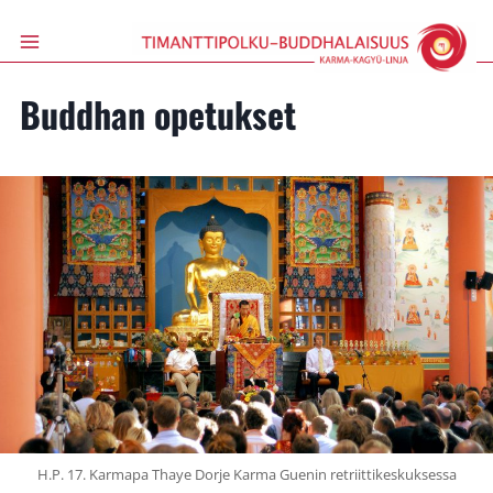
Siirry
sisältöön
Buddhan opetukset
H.P. 17. Karmapa Thaye Dorje Karma Guenin retriittikeskuksessa