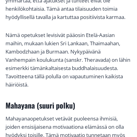
ymmärtää, että ajatukset ja tunteet eivät ole
henkilökohtaisia. Tämä antaa tilaisuuden toimia
hyödyllisellä tavalla ja kartuttaa positiivista karmaa.
Nämä opetukset levisivät pääosin Etelä-Aasian
maihin, mukaan lukien Sri Lankaan, Thaimaahan,
Kambodzhaan ja Burmaan. Nykypäivänä
Vanhempain koulukunta (sanskr. Theravada) on lähin
esimerkki tämänkaltaisesta buddhalaisuudesta.
Tavoitteena tällä polulla on vapautuminen kaikista
häiriöistä.
Mahayana (suuri polku)
Mahayanaopetukset vetävät puoleensa ihmisiä,
joiden ensisijaisena motivaationa elämässä on olla
hyödyksi toisille. Tämä motivaatio tunnetaan myös