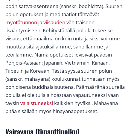
bodhisattva-asenteena (sanskr. bodhicitta). Suuren
polun opetukset ja meditaatiot tähtäävät
myötätunnon ja viisauden
vähittäiseen
lisääntymiseen. Kehitystä tällä polulla tukee se
viisaus, että maailma on kuin unta ja siksi voimme
muuttaa sitä ajatuksillamme, sanoillamme ja
teoillamme. Nämä opetukset levisivät pääosin
Pohjois-Aasiaan: Japaniin, Vietnamiin, Kiinaan,
Tiibetiin ja Koreaan. Tästä syystä suuren polun
(sanskr. mahayana) koulukunnat tunnetaan myös
pohjoisena buddhalaisuutena. Päämääränä suurella
polulla ei ole tulla ainoastaan vapautuneeksi vaan
täysin
valaistuneeksi
kaikkien hyväksi. Mahayana
pitää sisällään myös hinayanaopetukset.
Vajrayana (timanttipolku)