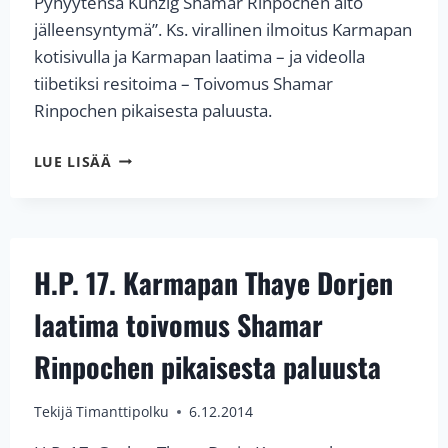
Pyhyytensä Künzig Shamar Rinpochen aito
jälleensyntymä”. Ks. virallinen ilmoitus Karmapan
kotisivulla ja Karmapan laatima – ja videolla
tiibetiksi resitoima – Toivomus Shamar
Rinpochen pikaisesta paluusta.
KARMAPA
LUE LISÄÄ
THAYE
DORJEN
TEHTÄVÄNÄ
TUNNISTAA
SHAMAR
H.P. 17. Karmapan Thaye Dorjen
RINPOCHEN
SEURAAVA
laatima toivomus Shamar
JÄLLEENSYNTYMÄ
Rinpochen pikaisesta paluusta
Tekijä
Timanttipolku
6.12.2014