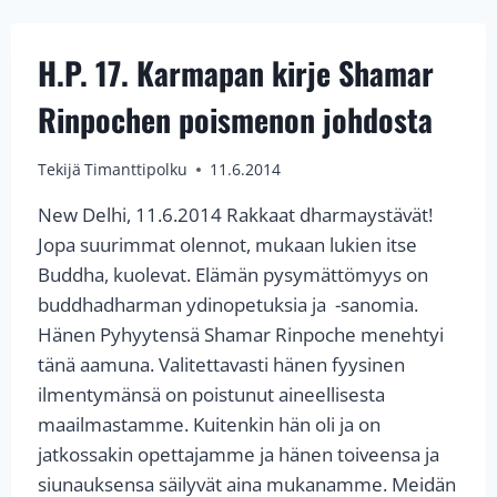
KIRJE
SHAMAR
RINPOCHEN
H.P. 17. Karmapan kirje Shamar
POISMENON
JOHDOSTA
Rinpochen poismenon johdosta
Tekijä
Timanttipolku
11.6.2014
New Delhi, 11.6.2014 Rakkaat dharmaystävät!
Jopa suurimmat olennot, mukaan lukien itse
Buddha, kuolevat. Elämän pysymättömyys on
buddhadharman ydinopetuksia ja -sanomia.
Hänen Pyhyytensä Shamar Rinpoche menehtyi
tänä aamuna. Valitettavasti hänen fyysinen
ilmentymänsä on poistunut aineellisesta
maailmastamme. Kuitenkin hän oli ja on
jatkossakin opettajamme ja hänen toiveensa ja
siunauksensa säilyvät aina mukanamme. Meidän