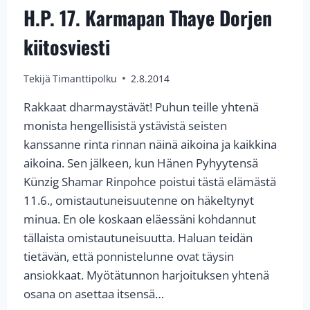
LAATIMA
H.P. 17. Karmapan Thaye Dorjen
TOIVOMUS
SHAMAR
kiitosviesti
RINPOCHEN
PIKAISESTA
Tekijä
Timanttipolku
2.8.2014
PALUUSTA
Rakkaat dharmaystävät! Puhun teille yhtenä
monista hengellisistä ystävistä seisten
kanssanne rinta rinnan näinä aikoina ja kaikkina
aikoina. Sen jälkeen, kun Hänen Pyhyytensä
Künzig Shamar Rinpohce poistui tästä elämästä
11.6., omistautuneisuutenne on häkeltynyt
minua. En ole koskaan eläessäni kohdannut
tällaista omistautuneisuutta. Haluan teidän
tietävän, että ponnistelunne ovat täysin
ansiokkaat. Myötätunnon harjoituksen yhtenä
osana on asettaa itsensä…