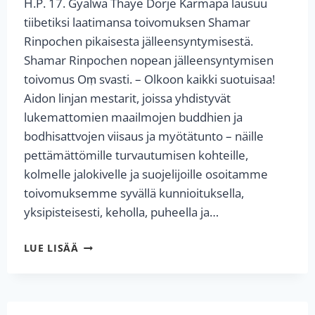
H.P. 17. Gyalwa Thaye Dorje Karmapa lausuu
tiibetiksi laatimansa toivomuksen Shamar
Rinpochen pikaisesta jälleensyntymisestä.
Shamar Rinpochen nopean jälleensyntymisen
toivomus Oṃ svasti. – Olkoon kaikki suotuisaa!
Aidon linjan mestarit, joissa yhdistyvät
lukemattomien maailmojen buddhien ja
bodhisattvojen viisaus ja myötätunto – näille
pettämättömille turvautumisen kohteille,
kolmelle jalokivelle ja suojelijoille osoitamme
toivomuksemme syvällä kunnioituksella,
yksipisteisesti, keholla, puheella ja…
H.P.
LUE LISÄÄ
17.
KARMAPAN
THAYE
DORJEN