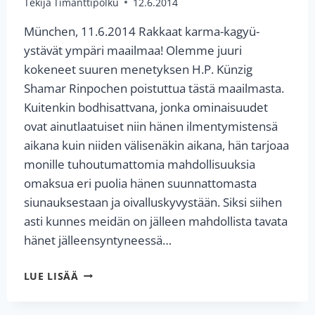
Tekijä
Timanttipolku
12.6.2014
München, 11.6.2014 Rakkaat karma-kagyü-
ystävät ympäri maailmaa! Olemme juuri
kokeneet suuren menetyksen H.P. Künzig
Shamar Rinpochen poistuttua tästä maailmasta.
Kuitenkin bodhisattvana, jonka ominaisuudet
ovat ainutlaatuiset niin hänen ilmentymistensä
aikana kuin niiden välisenäkin aikana, hän tarjoaa
monille tuhoutumattomia mahdollisuuksia
omaksua eri puolia hänen suunnattomasta
siunauksestaan ja oivalluskyvystään. Siksi siihen
asti kunnes meidän on jälleen mahdollista tavata
hänet jälleensyntyneessä…
LAMA
LUE LISÄÄ
OLE
NYDAHLIN