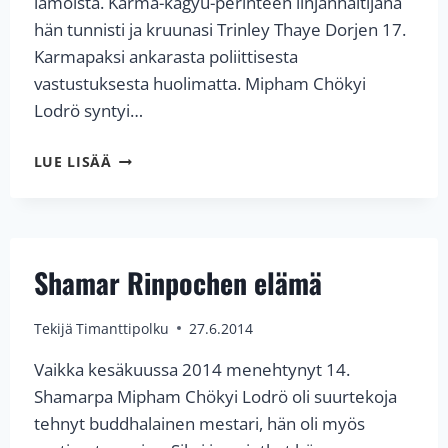
lamoista. Karma-kagyü-perinteen linjanhaltijana
hän tunnisti ja kruunasi Trinley Thaye Dorjen 17.
Karmapaksi ankarasta poliittisesta
vastustuksesta huolimatta. Mipham Chökyi
Lodrö syntyi…
JÄÄHYVÄISET
LUE LISÄÄ
SHAMAR
RINPOCHELLE
Shamar Rinpochen elämä
Tekijä
Timanttipolku
27.6.2014
Vaikka kesäkuussa 2014 menehtynyt 14.
Shamarpa Mipham Chökyi Lodrö oli suurtekoja
tehnyt buddhalainen mestari, hän oli myös