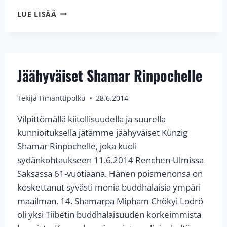
H.P.
LUE LISÄÄ
17.
KARMAPAN
THAYE
DORJEN
KIITOSVIESTI
Jäähyväiset Shamar Rinpochelle
Tekijä
Timanttipolku
28.6.2014
Vilpittömällä kiitollisuudella ja suurella
kunnioituksella jätämme jäähyväiset Künzig
Shamar Rinpochelle, joka kuoli
sydänkohtaukseen 11.6.2014 Renchen-Ulmissa
Saksassa 61-vuotiaana. Hänen poismenonsa on
koskettanut syvästi monia buddhalaisia ympäri
maailman. 14. Shamarpa Mipham Chökyi Lodrö
oli yksi Tiibetin buddhalaisuuden korkeimmista