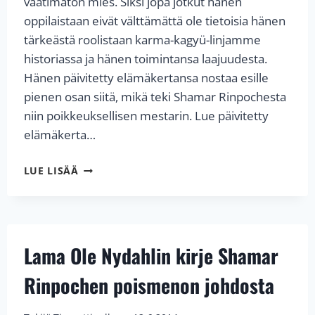
vaatimaton mies. Siksi jopa jotkut hänen
oppilaistaan eivät välttämättä ole tietoisia hänen
tärkeästä roolistaan karma-kagyü-linjamme
historiassa ja hänen toimintansa laajuudesta.
Hänen päivitetty elämä­ker­tansa nostaa esille
pienen osan siitä, mikä teki Shamar Rinpochesta
niin poikkeuk­sellisen mestarin. Lue päivitetty
elämäkerta…
SHAMAR
LUE LISÄÄ
RINPOCHEN
ELÄMÄ
Lama Ole Nydahlin kirje Shamar
Rinpochen poismenon johdosta