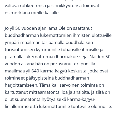
valtava rohkeutensa ja sinnikkyytensä toimivat
esimerkkinä meille kaikille.
Jo yli 50 vuoden ajan lama Ole on saattanut
buddhadharman lukemattomien ihmisten ulottuville
ympäri maailman tarjoamalla buddhalaisen
turvautumisen kymmenille tuhansille ihmisille ja
pitämällä lukemattomia dharmakursseja. Näiden 50
vuoden aikana hän on perustanut eri puolilla
maailmaa yli 640 karma-kagyü-keskusta, jotka ovat
toimineet pääsypisteinä buddhadharman
harjoittamiseen. Tämä kallisarvoinen toiminta on
kartuttanut mittaamatonta iloa ja ansioita, ja siitä on
ollut suunnatonta hyötyä sekä karma-kagyü-
linjallemme että lukemattomille tunteville olennoille.