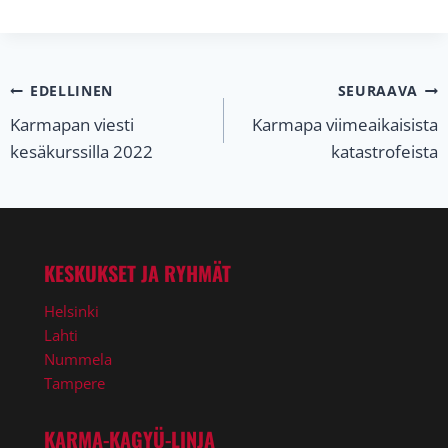
Artikkelien
EDELLINEN
SEURAAVA
Karmapan viesti
Karmapa viimeaikaisista
selaus
kesäkurssilla 2022
katastrofeista
KESKUKSET JA RYHMÄT
Helsinki
Lahti
Nummela
Tampere
KARMA-KAGYÜ-LINJA