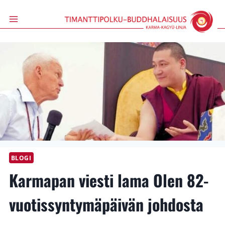
Siirry
sisältöön
BLOGI
Karmapan viesti lama Olen 82-
vuotissyntymäpäivän johdosta