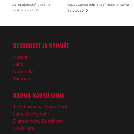
perusajatusta” tiistaina
vapauttavaa toimintaa” maanantaina
22.4.2025 klo 19
16.6.2025
KESKUKSET JA RYHMÄT
Helsinki
Lahti
Nummela
Tampere
KARMA-KAGYÜ-LINJA
17th Karmapa Thaye Dorje
Lama Ole Nydahl
Diamondway Buddhism
Linkkilista