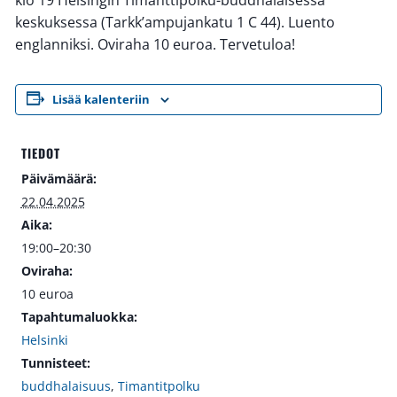
klo 19 Helsingin Timanttipolku-buddhalaisessa
keskuksessa (Tarkk’ampujankatu 1 C 44). Luento
englanniksi. Oviraha 10 euroa. Tervetuloa!
Lisää kalenteriin
TIEDOT
Päivämäärä:
22.04.2025
Aika:
19:00–20:30
Oviraha:
10 euroa
Tapahtumaluokka:
Helsinki
Tunnisteet:
buddhalaisuus
,
Timantitpolku