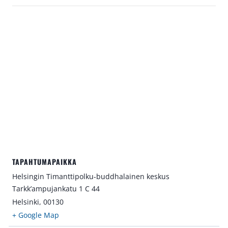
TAPAHTUMAPAIKKA
Helsingin Timanttipolku-buddhalainen keskus
Tarkk’ampujankatu 1 C 44
Helsinki
,
00130
+ Google Map