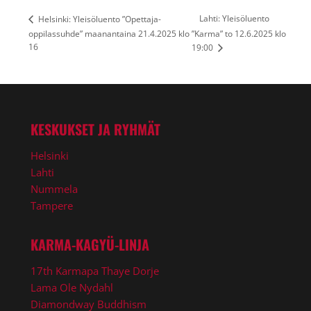
Lahti: Yleisöluento
Helsinki: Yleisöluento ”Opettaja-
oppilassuhde” maanantaina 21.4.2025 klo
”Karma” to 12.6.2025 klo
16
19:00
KESKUKSET JA RYHMÄT
Helsinki
Lahti
Nummela
Tampere
KARMA-KAGYÜ-LINJA
17th Karmapa Thaye Dorje
Lama Ole Nydahl
Diamondway Buddhism