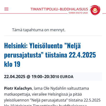
Siirry
sisältöön
Tämä tapahtuma on mennyt.
Helsinki: Yleisöluento ”Neljä
perusajatusta” tiistaina 22.4.2025
klo 19
22.04.2025 @ 19:00
–
20:30
10 EUROA
Piotr Kalachyn
, lama Ole Nydahlin valtuuttama
matkaopettaja, vierailee Helsingissä ja pitää
yleisöluennon ”Neljä perusajatusta” tiistaina 22.5.2025