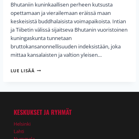
Bhutaniin kuninkaallisen perheen kutsusta
opettamaan ja vierailemaan eräissä maan
keskeisistä buddhalaisista voimapaikoista. Intian
ja Tiibetin välissä sijaitseva Bhutanin vuoristoinen
kuningaskunta tunnetaan
bruttokansanonnellisuuden indeksistään, joka
mittaa kansalaisten ja valtion yleisen…
LAMA
LUE LISÄÄ
OLE
NYDAHL
TAPASI
KUNINGATARÄIDIN
JA
ANTOI
KESKUKSET JA RYHMÄT
OPETUKSIA
BHUTANISSA
Helsinki
Lahti
Nummela