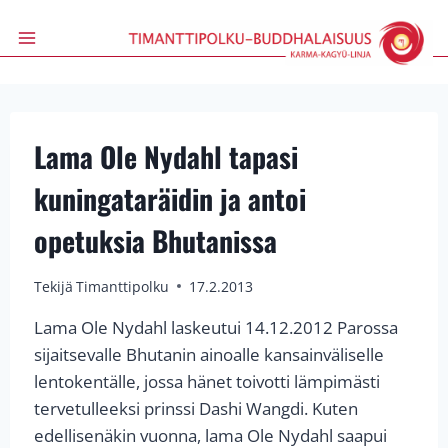
Siirry
sisältöön
Lama Ole Nydahl tapasi
kuningataräidin ja antoi
opetuksia Bhutanissa
Tekijä
Timanttipolku
17.2.2013
Lama Ole Nydahl laskeutui 14.12.2012 Parossa
sijaitsevalle Bhutanin ainoalle kansainväliselle
lentokentälle, jossa hänet toivotti lämpimästi
tervetulleeksi prinssi Dashi Wangdi. Kuten
edellisenäkin vuonna, lama Ole Nydahl saapui