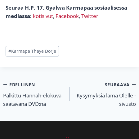
Seuraa H.P. 17. Gyalwa Karmapaa sosiaalisessa
mediassa:
kotisivut
,
Facebook
,
Twitter
Avainsanat:
#
Karmapa Thaye Dorje
Artikkelien
EDELLINEN
SEURAAVA
Palkittu Hannah-elokuva
Kysymyksiä lama Olelle -
selaus
saatavana DVD:nä
sivusto