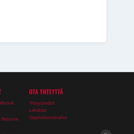
T
OTA YHTEYTTÄ
atkuvat
Yhteystiedot
Lehdistö
Oppilaitosvierailut
s Resume
Haku: