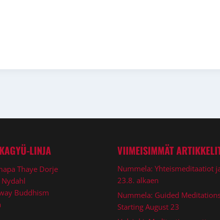
KAGYÜ-LINJA
VIIMEISIMMÄT ARTIKKELI
mapa Thaye Dorje
Nummela: Yhteismeditaatiot j
 Nydahl
23.8. alkaen
way Buddhism
Nummela: Guided Meditation
a
Starting August 23