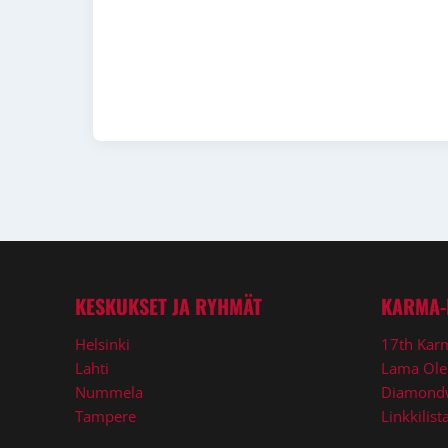
KESKUKSET JA RYHMÄT
KARMA-
Helsinki
17th Kar
Lahti
Lama Ole
Nummela
Diamond
Tampere
Linkkilist