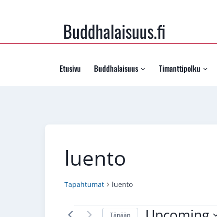
Siirry
sisältöön
Buddhalaisuus.fi
Etusivu
Buddhalaisuus
Timanttipolku
luento
Tapahtumat
luento
Tapahtumat
Upcoming
Tänään