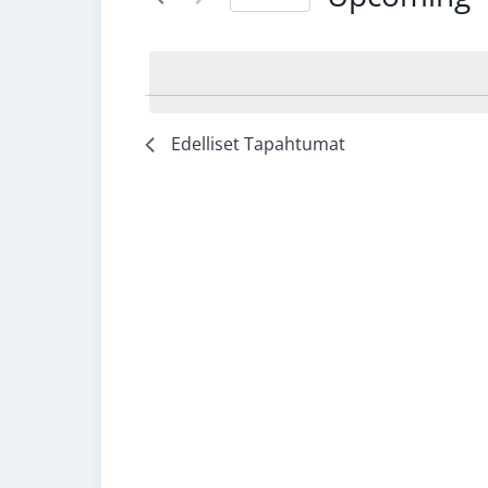
Valitse
päivä.
Edelliset
Tapahtumat