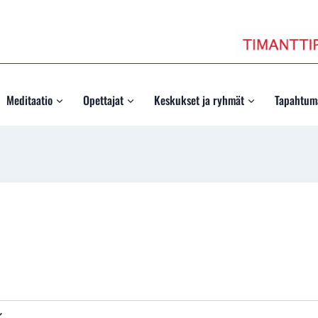
Meditaatio
Opettajat
Keskukset ja ryhmät
Tapahtum