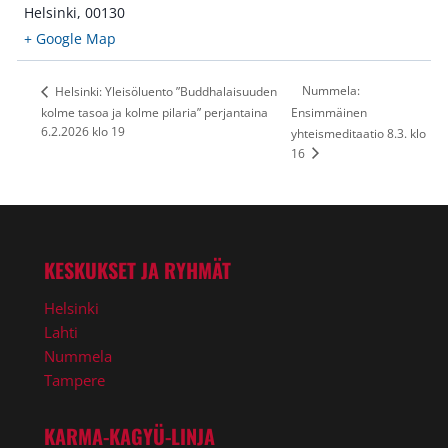
Helsinki
,
00130
+ Google Map
Nummela:
Helsinki: Yleisöluento ”Buddhalaisuuden
kolme tasoa ja kolme pilaria” perjantaina
Ensimmäinen
6.2.2026 klo 19
yhteismeditaatio 8.3. klo
16
KESKUKSET JA RYHMÄT
Helsinki
Lahti
Nummela
Tampere
KARMA-KAGYÜ-LINJA