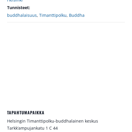
Tunnisteet:
buddhalaisuus
,
Timanttipolku
,
Buddha
TAPAHTUMAPAIKKA
Helsingin Timanttipolku-buddhalainen keskus
Tarkk’ampujankatu 1 C 44