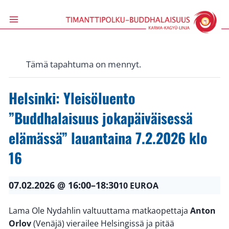
Siirry
sisältöön
Tämä tapahtuma on mennyt.
Helsinki: Yleisöluento
”Buddhalaisuus jokapäiväisessä
elämässä” lauantaina 7.2.2026 klo
16
07.02.2026 @ 16:00
–
18:30
10 EUROA
Lama Ole Nydahlin valtuuttama matkaopettaja
Anton
Orlov
(Venäjä) vierailee Helsingissä ja pitää