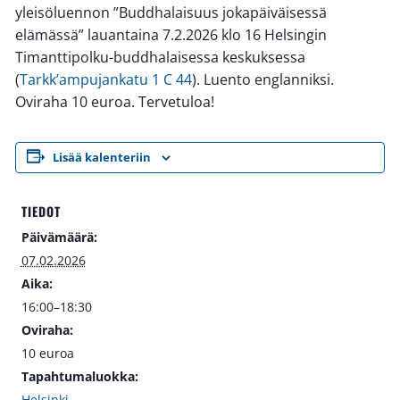
yleisöluennon ”Buddhalaisuus jokapäiväisessä
elämässä” lauantaina 7.2.2026 klo 16 Helsingin
Timanttipolku-buddhalaisessa keskuksessa
(
Tarkk’ampujankatu 1 C 44
). Luento englanniksi.
Oviraha 10 euroa. Tervetuloa!
Lisää kalenteriin
TIEDOT
Päivämäärä:
07.02.2026
Aika:
16:00–18:30
Oviraha:
10 euroa
Tapahtumaluokka:
Helsinki