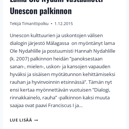
Unescon palkinnon
Tekijä
Timanttipolku
1.12.2015
Unescon kulttuurien ja uskontojen välisen
dialogin järjestö Málagassa on myöntänyt lama
Ole Nydahlille ja postuumisti Hannah Nydahlille
(k. 2007) palkinnon heidän ”panoksestaan
sanan-, mielen-, uskon- ja kansojen vapauden
hyväksi ja sisäisen myötätunnon kehittämiseksi
rauhan ja hyvinvoinnin etsinnässä”. Tämän nyt
ensi kertaa myönnettävän vuotuisen ”Dialogi,
rinnakkainelo, rauha” -palkinnon kaksi muuta
saajaa ovat paavi Franciscus I ja…
LAMA
LUE LISÄÄ
OLE