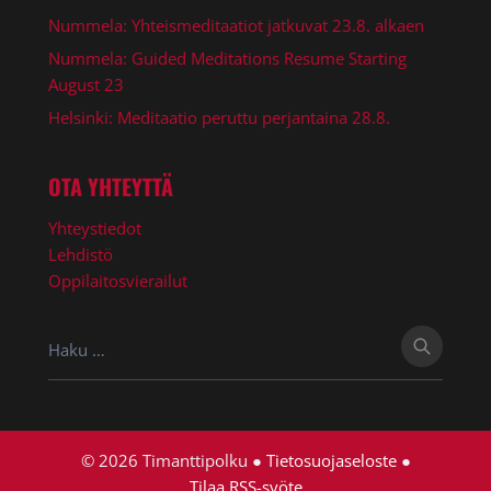
Nummela: Yhteismeditaatiot jatkuvat 23.8. alkaen
Nummela: Guided Meditations Resume Starting
August 23
Helsinki: Meditaatio peruttu perjantaina 28.8.
OTA YHTEYTTÄ
Yhteystiedot
Lehdistö
Oppilaitosvierailut
Haku:
© 2026 Timanttipolku ●
Tietosuojaseloste
●
Tilaa RSS-syöte