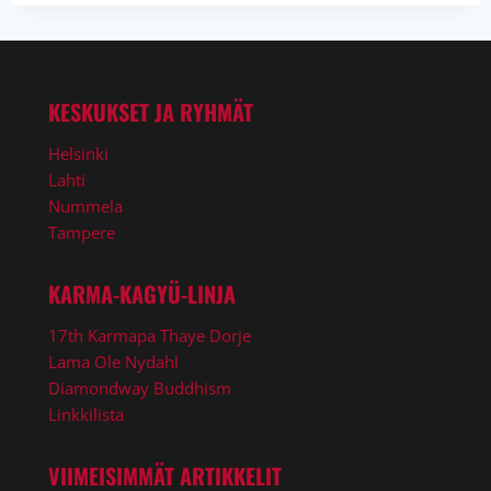
NYDAHL
VASTAANOTTI
UNESCON
PALKINNON
KESKUKSET JA RYHMÄT
Helsinki
Lahti
Nummela
Tampere
KARMA-KAGYÜ-LINJA
17th Karmapa Thaye Dorje
Lama Ole Nydahl
Diamondway Buddhism
Linkkilista
VIIMEISIMMÄT ARTIKKELIT