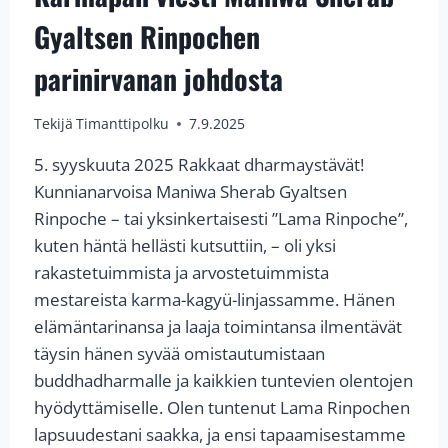
Gyaltsen Rinpochen
parinirvanan johdosta
Tekijä
Timanttipolku
7.9.2025
5. syyskuuta 2025 Rakkaat dharmaystävät!
Kunnianarvoisa Maniwa Sherab Gyaltsen
Rinpoche – tai yksinkertaisesti ”Lama Rinpoche”,
kuten häntä hellästi kutsuttiin, – oli yksi
rakastetuimmista ja arvostetuimmista
mestareista karma-kagyü-linjassamme. Hänen
elämäntarinansa ja laaja toimintansa ilmentävät
täysin hänen syvää omistautumistaan
buddhadharmalle ja kaikkien tuntevien olentojen
hyödyttämiselle. Olen tuntenut Lama Rinpochen
lapsuudestani saakka, ja ensi tapaamisestamme