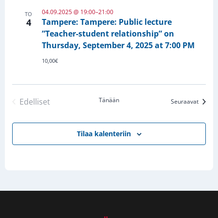
04.09.2025 @ 19:00
–
21:00
TO
4
Tampere: Tampere: Public lecture
”Teacher-student relationship” on
Thursday, September 4, 2025 at 7:00 PM
10,00€
Tänään
Edelliset
Tapah
Seuraavat
Tapahtumat
Tilaa kalenteriin