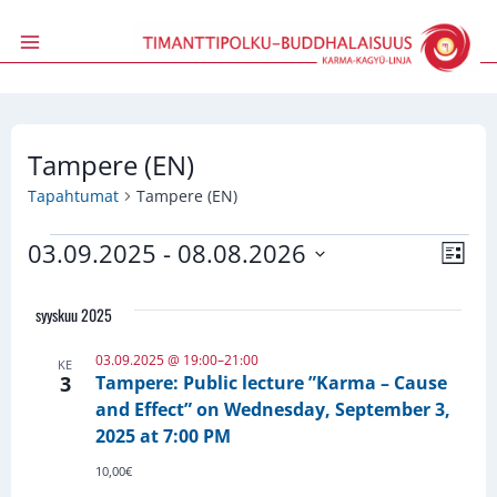
Siirry
sisältöön
Tampere (EN)
Tapahtumat
Tampere (EN)
Tapahtumat
03.09.2025
 - 
08.08.2026
Näky
Tap
Lista
Valitse
Vie
navig
päivä.
syyskuu 2025
Navi
03.09.2025 @ 19:00
–
21:00
KE
3
Tampere: Public lecture ”Karma – Cause
and Effect” on Wednesday, September 3,
2025 at 7:00 PM
10,00€