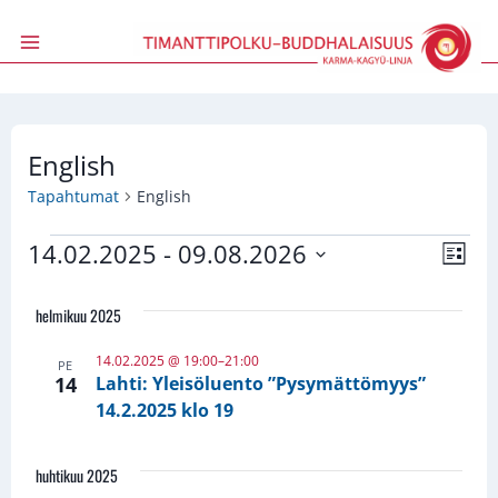
Siirry
sisältöön
English
Tapahtumat
English
Tapahtumat
14.02.2025
 - 
09.08.2026
Näky
Tap
Lista
Valitse
Vie
navig
päivä.
helmikuu 2025
Navi
14.02.2025 @ 19:00
–
21:00
PE
14
Lahti: Yleisöluento ”Pysymättömyys”
14.2.2025 klo 19
huhtikuu 2025