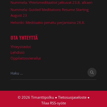
Nummela: Yhteismeditaatiot jatkuvat 23.8. alkaen
Nummela: Guided Meditations Resume Starting
August 23
Helsinki: Meditaatio peruttu perjantaina 28.8.
OTA YHTEYTTÄ
Yhteystiedot
Lehdistö
Oppilaitosvierailut
Haku:
© 2026 Timanttipolku ●
Tietosuojaseloste
●
Tilaa RSS-syöte