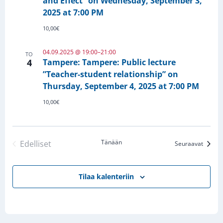
and Effect” on Wednesday, September 3,
2025 at 7:00 PM
10,00€
04.09.2025 @ 19:00
–
21:00
TO
4
Tampere: Tampere: Public lecture
”Teacher-student relationship” on
Thursday, September 4, 2025 at 7:00 PM
10,00€
Tänään
Edelliset
Tapah
Seuraavat
Tapahtumat
Tilaa kalenteriin