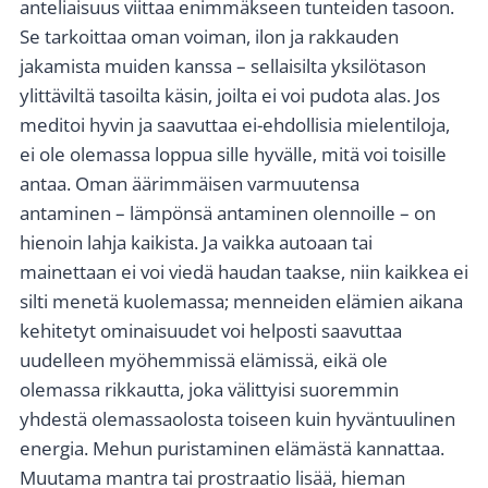
anteliaisuus viittaa enimmäkseen tunteiden tasoon.
Se tarkoittaa oman voiman, ilon ja rakkauden
jakamista muiden kanssa – sellaisilta yksilötason
ylittäviltä tasoilta käsin, joilta ei voi pudota alas. Jos
meditoi hyvin ja saavuttaa ei-ehdollisia mielentiloja,
ei ole olemassa loppua sille hyvälle, mitä voi toisille
antaa. Oman äärimmäisen varmuutensa
antaminen – lämpönsä antaminen olennoille – on
hienoin lahja kaikista. Ja vaikka autoaan tai
mainettaan ei voi viedä haudan taakse, niin kaikkea ei
silti menetä kuolemassa; menneiden elämien aikana
kehitetyt ominaisuudet voi helposti saavuttaa
uudelleen myöhemmissä elämissä, eikä ole
olemassa rikkautta, joka välittyisi suoremmin
yhdestä olemassaolosta toiseen kuin hyväntuulinen
energia. Mehun puristaminen elämästä kannattaa.
Muutama mantra tai prostraatio lisää, hieman