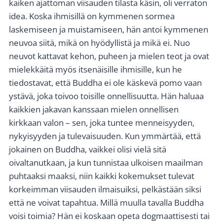
kaiken ajattoman viisauden tilasta käsin, oli verraton
idea. Koska ihmisillä on kymmenen sormea
laskemiseen ja muistamiseen, hän antoi kymmenen
neuvoa siitä, mikä on hyödyllistä ja mikä ei. Nuo
neuvot kattavat kehon, puheen ja mielen teot ja ovat
mielekkäitä myös itsenäisille ihmisille, kun he
tiedostavat, että Buddha ei ole käskevä pomo vaan
ystävä, joka toivoo toisille onnellisuutta. Hän haluaa
kaikkien jakavan kanssaan mielen onnellisen
kirkkaan valon – sen, joka tuntee menneisyyden,
nykyisyyden ja tulevaisuuden. Kun ymmärtää, että
jokainen on Buddha, vaikkei olisi vielä sitä
oivaltanutkaan, ja kun tunnistaa ulkoisen maailman
puhtaaksi maaksi, niin kaikki kokemukset tulevat
korkeimman viisauden ilmaisuiksi, pelkästään siksi
että ne voivat tapahtua. Millä muulla tavalla Buddha
voisi toimia? Hän ei koskaan opeta dogmaattisesti tai