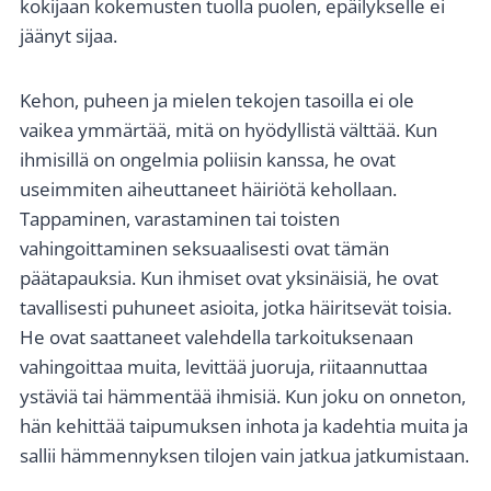
kokijaan kokemusten tuolla puolen, epäilykselle ei
jäänyt sijaa.
Kehon, puheen ja mielen tekojen tasoilla ei ole
vaikea ymmärtää, mitä on hyödyllistä välttää. Kun
ihmisillä on ongelmia poliisin kanssa, he ovat
useimmiten aiheuttaneet häiriötä kehollaan.
Tappaminen, varastaminen tai toisten
vahingoittaminen seksuaalisesti ovat tämän
päätapauksia. Kun ihmiset ovat yksinäisiä, he ovat
tavallisesti puhuneet asioita, jotka häiritsevät toisia.
He ovat saattaneet valehdella tarkoituksenaan
vahingoittaa muita, levittää juoruja, riitaannuttaa
ystäviä tai hämmentää ihmisiä. Kun joku on onneton,
hän kehittää taipumuksen inhota ja kadehtia muita ja
sallii hämmennyksen tilojen vain jatkua jatkumistaan.