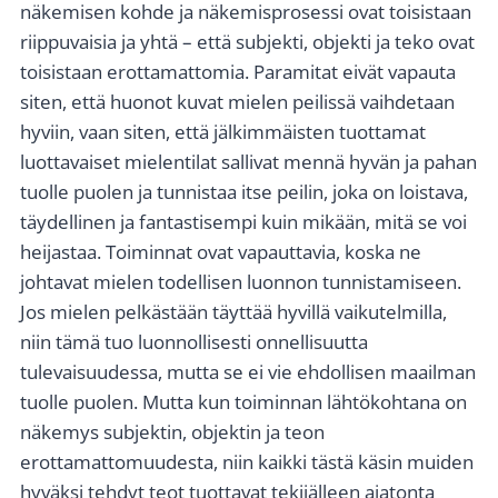
näkemisen kohde ja näkemisprosessi ovat toisistaan
riippuvaisia ja yhtä – että subjekti, objekti ja teko ovat
toisistaan erottamattomia. Paramitat eivät vapauta
siten, että huonot kuvat mielen peilissä vaihdetaan
hyviin, vaan siten, että jälkimmäisten tuottamat
luottavaiset mielentilat sallivat mennä hyvän ja pahan
tuolle puolen ja tunnistaa itse peilin, joka on loistava,
täydellinen ja fantastisempi kuin mikään, mitä se voi
heijastaa. Toiminnat ovat vapauttavia, koska ne
johtavat mielen todellisen luonnon tunnistamiseen.
Jos mielen pelkästään täyttää hyvillä vaikutelmilla,
niin tämä tuo luonnollisesti onnellisuutta
tulevaisuudessa, mutta se ei vie ehdollisen maailman
tuolle puolen. Mutta kun toiminnan lähtökohtana on
näkemys subjektin, objektin ja teon
erottamattomuudesta, niin kaikki tästä käsin muiden
hyväksi tehdyt teot tuottavat tekijälleen ajatonta