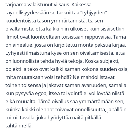
tarjoama valaistunut viisaus. Kaikessa
täydellisyydessään se tarkoittaa ”tyhjyyden”
kuudentoista tason ymmärtämistä, ts. sen
oivaltamista, että kaikki niin ulkoiset kuin sisäisetkin
ilmiöt ovat luonteeltaan toisistaan riippuvaisia. Tämä
on aihealue, josta on kirjoitettu monta paksua kirjaa.
Lyhyesti ilmaistuna kyse on sen oivaltamisesta, että
on luonnollista tehdä hyviä tekoja. Koska subjekti,
objekti ja teko ovat kaikki saman kokonaisuuden osia,
mitä muutakaan voisi tehdä? Ne mahdollistavat
toinen toisensa ja jakavat saman avaruuden, samalla
kun pysyvää egoa, itseä tai ydintä ei voi löytää niistä
eikä muualta. Tämä oivallus saa ymmärtämään sen,
kuinka kaikki olennot toivovat onnellisuutta, ja tällöin
toimii tavalla, joka hyödyttää näitä pitkällä
tähtäimellä.