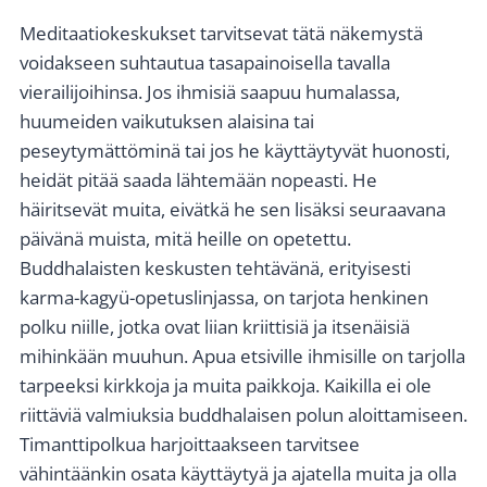
Meditaatiokeskukset tarvitsevat tätä näkemystä
voidakseen suhtautua tasapainoisella tavalla
vierailijoihinsa. Jos ihmisiä saapuu humalassa,
huumeiden vaikutuksen alaisina tai
peseytymättöminä tai jos he käyttäytyvät huonosti,
heidät pitää saada lähtemään nopeasti. He
häiritsevät muita, eivätkä he sen lisäksi seuraavana
päivänä muista, mitä heille on opetettu.
Buddhalaisten keskusten tehtävänä, erityisesti
karma-kagyü-opetuslinjassa, on tarjota henkinen
polku niille, jotka ovat liian kriittisiä ja itsenäisiä
mihinkään muuhun. Apua etsiville ihmisille on tarjolla
tarpeeksi kirkkoja ja muita paikkoja. Kaikilla ei ole
riittäviä valmiuksia buddhalaisen polun aloittamiseen.
Timanttipolkua harjoittaakseen tarvitsee
vähintäänkin osata käyttäytyä ja ajatella muita ja olla