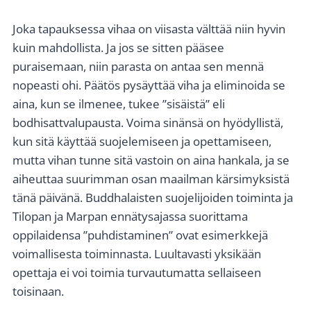
Joka tapauksessa vihaa on viisasta välttää niin hyvin
kuin mahdollista. Ja jos se sitten pääsee
puraisemaan, niin parasta on antaa sen mennä
nopeasti ohi. Päätös pysäyttää viha ja eliminoida se
aina, kun se ilmenee, tukee ”sisäistä” eli
bodhisattvalupausta. Voima sinänsä on hyödyllistä,
kun sitä käyttää suojelemiseen ja opettamiseen,
mutta vihan tunne sitä vastoin on aina hankala, ja se
aiheuttaa suurimman osan maailman kärsimyksistä
tänä päivänä. Buddhalaisten suojelijoiden toiminta ja
Tilopan ja Marpan ennätysajassa suorittama
oppilaidensa ”puhdistaminen” ovat esimerkkejä
voimallisesta toiminnasta. Luultavasti yksikään
opettaja ei voi toimia turvautumatta sellaiseen
toisinaan.