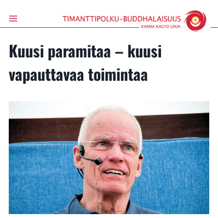
Siirry
sisältöön
Kuusi paramitaa – kuusi
vapauttavaa toimintaa