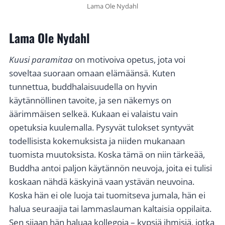
Lama Ole Nydahl
Lama Ole Nydahl
Kuusi paramitaa
on motivoiva opetus, jota voi
soveltaa suoraan omaan elämäänsä. Kuten
tunnettua, buddhalaisuudella on hyvin
käytännöllinen tavoite, ja sen näkemys on
äärimmäisen selkeä. Kukaan ei valaistu vain
opetuksia kuulemalla. Pysyvät tulokset syntyvät
todellisista kokemuksista ja niiden mukanaan
tuomista muutoksista. Koska tämä on niin tärkeää,
Buddha antoi paljon käytännön neuvoja, joita ei tulisi
koskaan nähdä käskyinä vaan ystävän neuvoina.
Koska hän ei ole luoja tai tuomitseva jumala, hän ei
halua seuraajia tai lammaslauman kaltaisia oppilaita.
Sen sijaan hän haluaa kollegoja – kypsiä ihmisiä, jotka