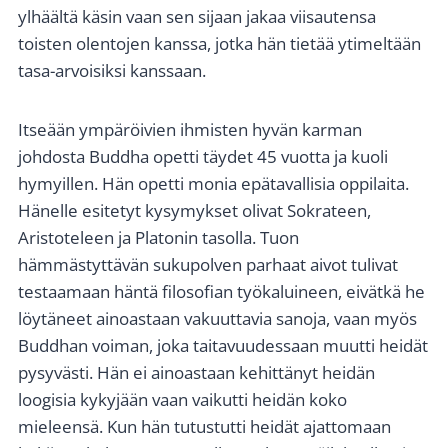
ylhäältä käsin vaan sen sijaan jakaa viisautensa
toisten olentojen kanssa, jotka hän tietää ytimeltään
tasa-arvoisiksi kanssaan.
Itseään ympäröivien ihmisten hyvän karman
johdosta Buddha opetti täydet 45 vuotta ja kuoli
hymyillen. Hän opetti monia epätavallisia oppilaita.
Hänelle esitetyt kysymykset olivat Sokrateen,
Aristoteleen ja Platonin tasolla. Tuon
hämmästyttävän sukupolven parhaat aivot tulivat
testaamaan häntä filosofian työkaluineen, eivätkä he
löytäneet ainoastaan vakuuttavia sanoja, vaan myös
Buddhan voiman, joka taitavuudessaan muutti heidät
pysyvästi. Hän ei ainoastaan kehittänyt heidän
loogisia kykyjään vaan vaikutti heidän koko
mieleensä. Kun hän tutustutti heidät ajattomaan