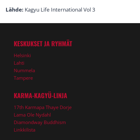
Lähde:
Kagyu Life International Vol 3
KESKUKSET JA RYHMÄT
Helsinki
Lahti
Nummela
Tampere
KARMA-KAGYÜ-LINJA
17th Karmapa Thaye Dorje
Lama Ole Nydahl
Diamondway Buddhism
Linkkilista