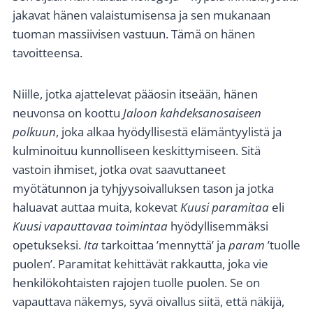
jakavat hänen valaistumisensa ja sen mukanaan
tuoman massiivisen vastuun. Tämä on hänen
tavoitteensa.
Niille, jotka ajattelevat pääosin itseään, hänen
neuvonsa on koottu
Jaloon kahdeksanosaiseen
polkuun
, joka alkaa hyödyllisestä elämäntyylistä ja
kulminoituu kunnolliseen keskittymiseen. Sitä
vastoin ihmiset, jotka ovat saavuttaneet
myötätunnon ja tyhjyysoivalluksen tason ja jotka
haluavat auttaa muita, kokevat
Kuusi paramitaa
eli
Kuusi vapauttavaa toimintaa
hyödyllisemmäksi
opetukseksi.
Ita
tarkoittaa ’mennyttä’ ja
param
’tuolle
puolen’. Paramitat kehittävät rakkautta, joka vie
henkilökohtaisten rajojen tuolle puolen. Se on
vapauttava näkemys, syvä oivallus siitä, että näkijä,