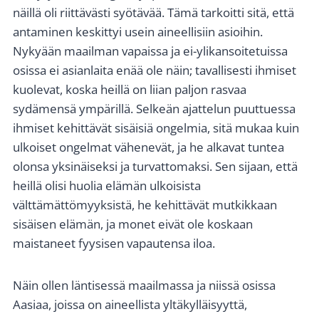
näillä oli riittävästi syötävää. Tämä tarkoitti sitä, että
antaminen keskittyi usein aineellisiin asioihin.
Nykyään maailman vapaissa ja ei-ylikansoitetuissa
osissa ei asianlaita enää ole näin; tavallisesti ihmiset
kuolevat, koska heillä on liian paljon rasvaa
sydämensä ympärillä. Selkeän ajattelun puuttuessa
ihmiset kehittävät sisäisiä ongelmia, sitä mukaa kuin
ulkoiset ongelmat vähenevät, ja he alkavat tuntea
olonsa yksinäiseksi ja turvattomaksi. Sen sijaan, että
heillä olisi huolia elämän ulkoisista
välttämättömyyksistä, he kehittävät mutkikkaan
sisäisen elämän, ja monet eivät ole koskaan
maistaneet fyysisen vapautensa iloa.
Näin ollen läntisessä maailmassa ja niissä osissa
Aasiaa, joissa on aineellista yltäkylläisyyttä,