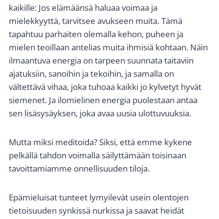
kaikille: Jos elämäänsä haluaa voimaa ja
mielekkyyttä, tarvitsee avukseen muita. Tämä
tapahtuu parhaiten olemalla kehon, puheen ja
mielen teoillaan antelias muita ihmisiä kohtaan. Näin
ilmaantuva energia on tarpeen suunnata taitaviin
ajatuksiin, sanoihin ja tekoihin, ja samalla on
vältettävä vihaa, joka tuhoaa kaikki jo kylvetyt hyvät
siemenet. Ja ilomielinen energia puolestaan antaa
sen lisäsysäyksen, joka avaa uusia ulottuvuuksia.
Mutta miksi meditoida? Siksi, että emme kykene
pelkällä tahdon voimalla säilyttämään toisinaan
tavoittamiamme onnellisuuden tiloja.
Epämieluisat tunteet lymyilevät usein olentojen
tietoisuuden synkissä nurkissa ja saavat heidät