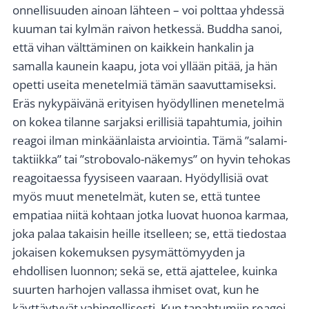
onnellisuuden ainoan lähteen – voi polttaa yhdessä
kuuman tai kylmän raivon hetkessä. Buddha sanoi,
että vihan välttäminen on kaikkein hankalin ja
samalla kaunein kaapu, jota voi yllään pitää, ja hän
opetti useita menetelmiä tämän saavuttamiseksi.
Eräs nykypäivänä erityisen hyödyllinen menetelmä
on kokea tilanne sarjaksi erillisiä tapahtumia, joihin
reagoi ilman minkäänlaista arviointia. Tämä ”salami-
taktiikka” tai ”strobovalo-näkemys” on hyvin tehokas
reagoitaessa fyysiseen vaaraan. Hyödyllisiä ovat
myös muut menetelmät, kuten se, että tuntee
empatiaa niitä kohtaan jotka luovat huonoa karmaa,
joka palaa takaisin heille itselleen; se, että tiedostaa
jokaisen kokemuksen pysymättömyyden ja
ehdollisen luonnon; sekä se, että ajattelee, kuinka
suurten harhojen vallassa ihmiset ovat, kun he
käyttäytyvät vahingollisesti. Kun tapahtumiin reagoi