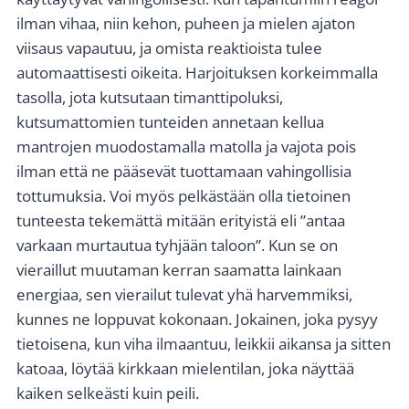
ilman vihaa, niin kehon, puheen ja mielen ajaton
viisaus vapautuu, ja omista reaktioista tulee
automaattisesti oikeita. Harjoituksen korkeimmalla
tasolla, jota kutsutaan timanttipoluksi,
kutsumattomien tunteiden annetaan kellua
mantrojen muodostamalla matolla ja vajota pois
ilman että ne pääsevät tuottamaan vahingollisia
tottumuksia. Voi myös pelkästään olla tietoinen
tunteesta tekemättä mitään erityistä eli ”antaa
varkaan murtautua tyhjään taloon”. Kun se on
vieraillut muutaman kerran saamatta lainkaan
energiaa, sen vierailut tulevat yhä harvemmiksi,
kunnes ne loppuvat kokonaan. Jokainen, joka pysyy
tietoisena, kun viha ilmaantuu, leikkii aikansa ja sitten
katoaa, löytää kirkkaan mielentilan, joka näyttää
kaiken selkeästi kuin peili.