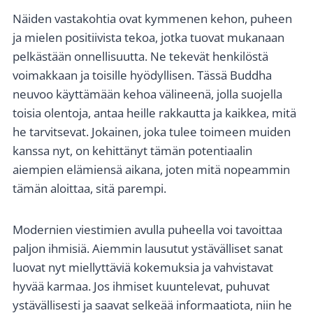
Näiden vastakohtia ovat kymmenen kehon, puheen
ja mielen positiivista tekoa, jotka tuovat mukanaan
pelkästään onnellisuutta. Ne tekevät henkilöstä
voimakkaan ja toisille hyödyllisen. Tässä Buddha
neuvoo käyttämään kehoa välineenä, jolla suojella
toisia olentoja, antaa heille rakkautta ja kaikkea, mitä
he tarvitsevat. Jokainen, joka tulee toimeen muiden
kanssa nyt, on kehittänyt tämän potentiaalin
aiempien elämiensä aikana, joten mitä nopeammin
tämän aloittaa, sitä parempi.
Modernien viestimien avulla puheella voi tavoittaa
paljon ihmisiä. Aiemmin lausutut ystävälliset sanat
luovat nyt miellyttäviä kokemuksia ja vahvistavat
hyvää karmaa. Jos ihmiset kuuntelevat, puhuvat
ystävällisesti ja saavat selkeää informaatiota, niin he