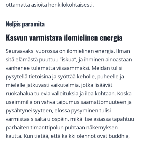
ottamatta asioita henkilökohtaisesti.
Neljäs paramita
Kasvun varmistava ilomielinen energia
Seuraavaksi vuorossa on ilomielinen energia. Ilman
sitä elämästä puuttuu ”iskua”, ja ihminen ainoastaan
vanhenee tulematta viisaammaksi. Meidän tulisi
pysytellä tietoisina ja syöttää keholle, puheelle ja
mielelle jatkuvasti vaikutelmia, jotka lisäävät
ruokahalua tulevia valloituksia ja iloa kohtaan. Koska
useimmilla on vahva taipumus saamattomuuteen ja
pysähtyneisyyteen, elossa pysyminen tulisi
varmistaa sisältä ulospäin, mikä itse asiassa tapahtuu
parhaiten timanttipolun puhtaan näkemyksen
kautta. Kun tietää, että kaikki olennot ovat buddhia,