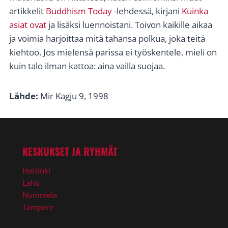
artikkelit
Buddhism Today
-lehdessä, kirjani
Kuinka
asiat ovat
ja lisäksi luennoistani. Toivon kaikille aikaa
ja voimia harjoittaa mitä tahansa polkua, joka teitä
kiehtoo. Jos mielensä parissa ei työskentele, mieli on
kuin talo ilman kattoa: aina vailla suojaa.
Lähde:
Mir Kagju 9, 1998
KESKUKSET JA RYHMÄT
Helsinki
Lahti
Nummela
Tampere