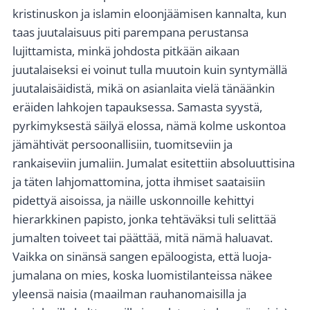
kristinuskon ja islamin eloonjäämisen kannalta, kun
taas juutalaisuus piti parempana perustansa
lujittamista, minkä johdosta pitkään aikaan
juutalaiseksi ei voinut tulla muutoin kuin syntymällä
juutalaisäidistä, mikä on asianlaita vielä tänäänkin
eräiden lahkojen tapauksessa. Samasta syystä,
pyrkimyksestä säilyä elossa, nämä kolme uskontoa
jämähtivät persoonallisiin, tuomitseviin ja
rankaiseviin jumaliin. Jumalat esitettiin absoluuttisina
ja täten lahjomattomina, jotta ihmiset saataisiin
pidettyä aisoissa, ja näille uskonnoille kehittyi
hierarkkinen papisto, jonka tehtäväksi tuli selittää
jumalten toiveet tai päättää, mitä nämä haluavat.
Vaikka on sinänsä sangen epäloogista, että luoja-
jumalana on mies, koska luomistilanteissa näkee
yleensä naisia (maailman rauhanomaisilla ja