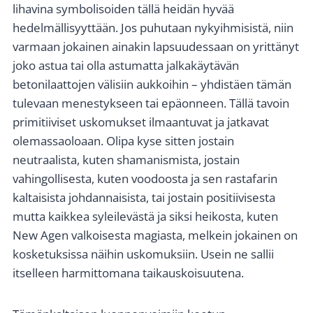
lihavina symbolisoiden tällä heidän hyvää
hedelmällisyyttään. Jos puhutaan nykyihmisistä, niin
varmaan jokainen ainakin lapsuudessaan on yrittänyt
joko astua tai olla astumatta jalkakäytävän
betonilaattojen välisiin aukkoihin – yhdistäen tämän
tulevaan menestykseen tai epäonneen. Tällä tavoin
primitiiviset uskomukset ilmaantuvat ja jatkavat
olemassaoloaan. Olipa kyse sitten jostain
neutraalista, kuten shamanismista, jostain
vahingollisesta, kuten voodoosta ja sen rastafarin
kaltaisista johdannaisista, tai jostain positiivisesta
mutta kaikkea syleilevästä ja siksi heikosta, kuten
New Agen valkoisesta magiasta, melkein jokainen on
kosketuksissa näihin uskomuksiin. Usein ne sallii
itselleen harmittomana taikauskoisuutena.