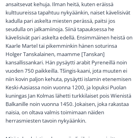
ansaitsevat kehuja. Ilman heitä, kuten eräissä
kulttuureissa tapahtuu nykyäänkin, naiset kävelisivät
kadulla pari askelta miesten perässä, paitsi jos
seudulla on jalkamiinoja. Siinä tapauksessa he
kävelisivät pari askelta edellä. Ensimmäinen heistä on
Kaarle Martel tai pikemminkin hänen soturinsa
Holger Tanskalainen, maamme [Tanskan]
kansallissankari. Hän pysäytti arabit Pyreneillä noin
vuoden 750 paikkeilla. Tšingis-kaani, jota muuten ei
niin kovin paljon kehuta, pysäytti islamin etenemisen
Keski-Aasiassa noin vuonna 1200, ja lopuksi Puolan
kuningas Jan Kolmas lähetti turkkilaiset pois Wienistä
Balkanille noin vuonna 1450. Jokaisen, joka rakastaa
naisia, on oltava valmis toimimaan näiden
herrasmiesten tavoin nykyäänkin.