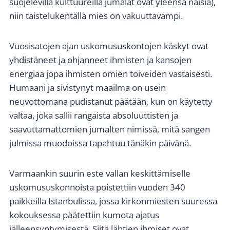
suojelevilla kulttuureilla jumalat ovat yleensä naisia),
niin taistelukentällä mies on vakuuttavampi.
Vuosisatojen ajan uskomususkontojen käskyt ovat
yhdistäneet ja ohjanneet ihmisten ja kansojen
energiaa jopa ihmisten omien toiveiden vastaisesti.
Humaani ja sivistynyt maailma on usein
neuvottomana pudistanut päätään, kun on käytetty
valtaa, joka sallii rangaista absoluuttisten ja
saavuttamattomien jumalten nimissä, mitä sangen
julmissa muodoissa tapahtuu tänäkin päivänä.
Varmaankin suurin este vallan keskittämiselle
uskomususkonnoista poistettiin vuoden 340
paikkeilla Istanbulissa, jossa kirkonmiesten suuressa
kokouksessa päätettiin kumota ajatus
jälleensyntymisestä. Siitä lähtien ihmiset ovat