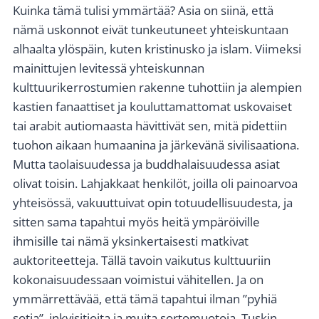
Kuinka tämä tulisi ymmärtää? Asia on siinä, että
nämä uskonnot eivät tunkeutuneet yhteiskuntaan
alhaalta ylöspäin, kuten kristinusko ja islam. Viimeksi
mainittujen levitessä yhteiskunnan
kulttuurikerrostumien rakenne tuhottiin ja alempien
kastien fanaattiset ja kouluttamattomat uskovaiset
tai arabit autiomaasta hävittivät sen, mitä pidettiin
tuohon aikaan humaanina ja järkevänä sivilisaationa.
Mutta taolaisuudessa ja buddhalaisuudessa asiat
olivat toisin. Lahjakkaat henkilöt, joilla oli painoarvoa
yhteisössä, vakuuttuivat opin totuudellisuudesta, ja
sitten sama tapahtui myös heitä ympäröiville
ihmisille tai nämä yksinkertaisesti matkivat
auktoriteetteja. Tällä tavoin vaikutus kulttuuriin
kokonaisuudessaan voimistui vähitellen. Ja on
ymmärrettävää, että tämä tapahtui ilman ”pyhiä
sotia”, inkvisitioita ja muita sortomuotoja. Tuskin