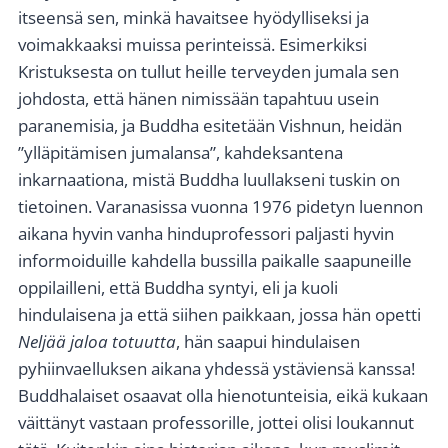
itseensä sen, minkä havaitsee hyödylliseksi ja
voimakkaaksi muissa perinteissä. Esimerkiksi
Kristuksesta on tullut heille terveyden jumala sen
johdosta, että hänen nimissään tapahtuu usein
paranemisia, ja Buddha esitetään Vishnun, heidän
”ylläpitämisen jumalansa”, kahdeksantena
inkarnaationa, mistä Buddha luullakseni tuskin on
tietoinen. Varanasissa vuonna 1976 pidetyn luennon
aikana hyvin vanha hinduprofessori paljasti hyvin
informoiduille kahdella bussilla paikalle saapuneille
oppilailleni, että Buddha syntyi, eli ja kuoli
hindulaisena ja että siihen paikkaan, jossa hän opetti
Neljää jaloa totuutta
, hän saapui hindulaisen
pyhiinvaelluksen aikana yhdessä ystäviensä kanssa!
Buddhalaiset osaavat olla hienotunteisia, eikä kukaan
väittänyt vastaan professorille, jottei olisi loukannut