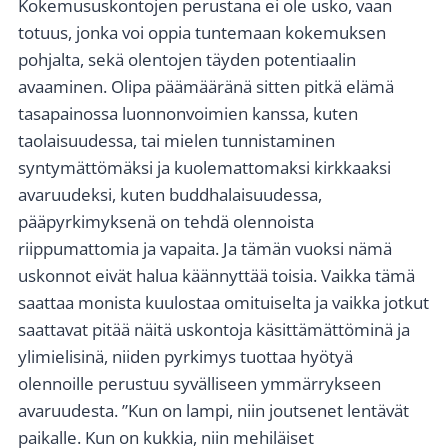
Kokemususkontojen perustana ei ole usko, vaan
totuus, jonka voi oppia tuntemaan kokemuksen
pohjalta, sekä olentojen täyden potentiaalin
avaaminen. Olipa päämääränä sitten pitkä elämä
tasapainossa luonnonvoimien kanssa, kuten
taolaisuudessa, tai mielen tunnistaminen
syntymättömäksi ja kuolemattomaksi kirkkaaksi
avaruudeksi, kuten buddhalaisuudessa,
pääpyrkimyksenä on tehdä olennoista
riippumattomia ja vapaita. Ja tämän vuoksi nämä
uskonnot eivät halua käännyttää toisia. Vaikka tämä
saattaa monista kuulostaa omituiselta ja vaikka jotkut
saattavat pitää näitä uskontoja käsittämättöminä ja
ylimielisinä, niiden pyrkimys tuottaa hyötyä
olennoille perustuu syvälliseen ymmärrykseen
avaruudesta. ”Kun on lampi, niin joutsenet lentävät
paikalle. Kun on kukkia, niin mehiläiset