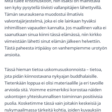
Mitä tulee kristinuskoon, niin lisäksi on mainittava
sen kyky pysytellä tiiviisti vallanpitäjien lähettyvillä.
Tämän seurauksena muodostui ilmatiivis
valvontajärjestelmä, joka ei ole lainkaan hyväksi
inhimillisen vapauden kannalta. Jos maallinen valta ei
saanutkaan sinua kiinni tässä elämässä, niin kirkko
viimeistään lähetti sinut elämän jälkeen helvettiin.
Tästä paheesta irtipääsy on vanhempiemme urotyön
ansioita.
Tässä hieman tietoa uskomususkonnoista – tietoa,
jota pidän kiinnostavana nykyajan buddhalaisille.
Tietenkään loppua ei olisi materiaalille ja eri tavoille
arvioida sitä. Voimme esimerkiksi korostaa näiden
uskontojen yhteiskunnallisen toiminnan positiivisia
puolia. Kosketimme tässä vain joitakin keskeisiä ja
nykymaailmassa tärkeitä kohtia, joiden kuvauksiin