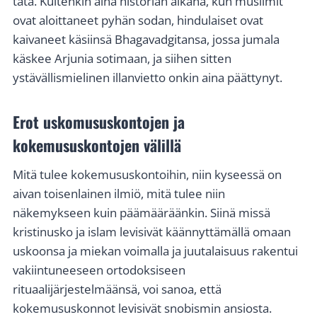
tätä. Kuitenkin aina historian aikana, kun muslimit
ovat aloittaneet pyhän sodan, hindulaiset ovat
kaivaneet käsiinsä Bhagavadgitansa, jossa jumala
käskee Arjunia sotimaan, ja siihen sitten
ystävällismielinen illanvietto onkin aina päättynyt.
Erot uskomususkontojen ja
kokemususkontojen välillä
Mitä tulee kokemususkontoihin, niin kyseessä on
aivan toisenlainen ilmiö, mitä tulee niin
näkemykseen kuin päämääräänkin. Siinä missä
kristinusko ja islam levisivät käännyttämällä omaan
uskoonsa ja miekan voimalla ja juutalaisuus rakentui
vakiintuneeseen ortodoksiseen
rituaalijärjestelmäänsä, voi sanoa, että
kokemususkonnot levisivät snobismin ansiosta.