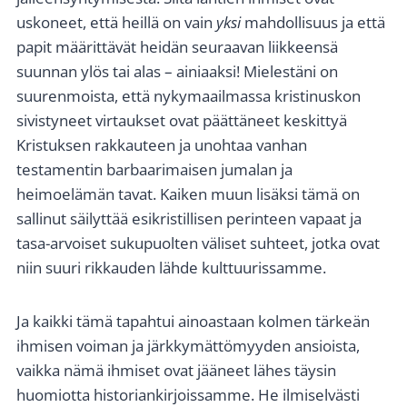
uskoneet, että heillä on vain
yksi
mahdollisuus ja että
papit määrittävät heidän seuraavan liikkeensä
suunnan ylös tai alas – ainiaaksi! Mielestäni on
suurenmoista, että nykymaailmassa kristinuskon
sivistyneet virtaukset ovat päättäneet keskittyä
Kristuksen rakkauteen ja unohtaa vanhan
testamentin barbaarimaisen jumalan ja
heimoelämän tavat. Kaiken muun lisäksi tämä on
sallinut säilyttää esikristillisen perinteen vapaat ja
tasa-arvoiset sukupuolten väliset suhteet, jotka ovat
niin suuri rikkauden lähde kulttuurissamme.
Ja kaikki tämä tapahtui ainoastaan kolmen tärkeän
ihmisen voiman ja järkkymättömyyden ansioista,
vaikka nämä ihmiset ovat jääneet lähes täysin
huomiotta historiankirjoissamme. He ilmiselvästi