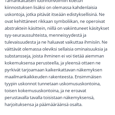
Tämänkaltaisen luonnonvoimiin koetun
kiinnostuksen lisäksi on olemassa kahdenlaisia
uskontoja, jotka pitävät itseään edistyksellisinä. Ne
ovat kehittäneet rikkaan symboliikan, ne operoivat
abstraktein käsittein, niillä on vakiintuneet käsitykset
syy-seuraussuhteista, menneisyydestä ja
tulevaisuudesta ja ne haluavat vaikuttaa ihmisiin. Ne
väittävät olemassa oleviksi sellaisia ominaisuuksia ja
substansseja, joista ihminen ei voi tietää aiemman
kokemuksensa perusteella, ja yleensä ottaen ne
pyrkivät tarjoamaan kaikenkattavan näkemyksen
maailmankaikkeuden rakenteesta. Ensimmäisen
tyypin uskonnot tunnetaan uskomususkontoina,
toisen kokemususkontoina, ja ne eroavat
perustavalla tavalla toisistaan näkemyksensä,
harjoituksensa ja päämääräänsä osalta.