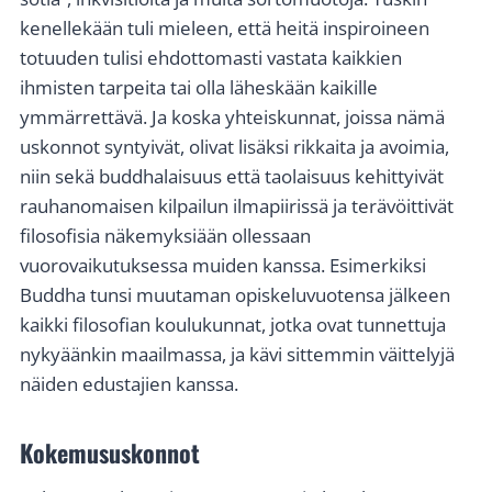
kenellekään tuli mieleen, että heitä inspiroineen
totuuden tulisi ehdottomasti vastata kaikkien
ihmisten tarpeita tai olla läheskään kaikille
ymmärrettävä. Ja koska yhteiskunnat, joissa nämä
uskonnot syntyivät, olivat lisäksi rikkaita ja avoimia,
niin sekä buddhalaisuus että taolaisuus kehittyivät
rauhanomaisen kilpailun ilmapiirissä ja terävöittivät
filosofisia näkemyksiään ollessaan
vuorovaikutuksessa muiden kanssa. Esimerkiksi
Buddha tunsi muutaman opiskeluvuotensa jälkeen
kaikki filosofian koulukunnat, jotka ovat tunnettuja
nykyäänkin maailmassa, ja kävi sittemmin väittelyjä
näiden edustajien kanssa.
Kokemususkonnot