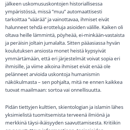
jälkeen uskomususkontojen historiallisessa
ympäristössä, missä ”muu” automaattisesti
tarkoittaa ”väärää” ja vainottavaa, ihmiset eivät
halunneet tehdä erotteluja asioiden välille. Kaiken oli
oltava heille lämmintä, pöyheää, ei-minkään-vastaista
ja peräisin joltain jumalalta. Sitten pääasiassa hyvän
koulutuksen ansiosta monet heistä kypsyivät
ymmärtämään, että eri järjestelmät voivat sopia eri
ihmisille, ja viime aikoina ihmiset eivät enää ole
pelänneet arvioida uskontoja humanismin
näkökulmasta – sen pohjalta, mitä ne ennen kaikkea
tuovat maailmaan: sortoa vai onnellisuutta.
Pidän tiettyjen kulttien, skientologian ja islamin lähes
yksimielistä tuomitsemista terveenä ilmiönä ja
merkkinä täysi-ikäisyyden saavuttamisesta. Kritiikin