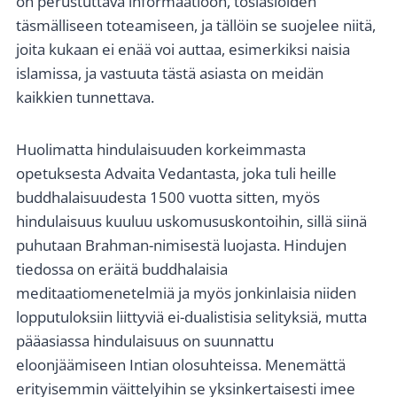
on perustuttava informaatioon, tosiasioiden
täsmälliseen toteamiseen, ja tällöin se suojelee niitä,
joita kukaan ei enää voi auttaa, esimerkiksi naisia
islamissa, ja vastuuta tästä asiasta on meidän
kaikkien tunnettava.
Huolimatta hindulaisuuden korkeimmasta
opetuksesta Advaita Vedantasta, joka tuli heille
buddhalaisuudesta 1500 vuotta sitten, myös
hindulaisuus kuuluu uskomususkontoihin, sillä siinä
puhutaan Brahman-nimisestä luojasta. Hindujen
tiedossa on eräitä buddhalaisia
meditaatiomenetelmiä ja myös jonkinlaisia niiden
lopputuloksiin liittyviä ei-dualistisia selityksiä, mutta
pääasiassa hindulaisuus on suunnattu
eloonjäämiseen Intian olosuhteissa. Menemättä
erityisemmin väittelyihin se yksinkertaisesti imee