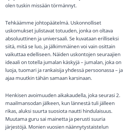
olen tuskin missään törmännyt.
Tehkäämme johtopäätelmä. Uskonnolliset
uskomukset julistavat totuuden, jonka on oltava
absoluuttinen ja universaali. Se kuvataan erilliseksi
siitä, mitä se luo, ja jälkimmäinen voi vain osittain
vaikuttaa edelliseen. Näiden uskontojen seuraajien
ideaali on totella jumalan käskyjä – jumalan, joka on
luoja, tuomari ja rankaisija yhdessä persoonassa – ja
ajaa muutkin tähän samaan karsinaan.
Henkisen avoimuuden aikakaudella, joka seurasi 2.
maailmansodan jälkeen, kun lännestä tuli jälleen
rikas, aluksi suurta suosiota nautti hindulaisuus.
Muutama guru sai mainetta ja perusti suuria
järjestöjä. Monien vuosien näännytystaistelun