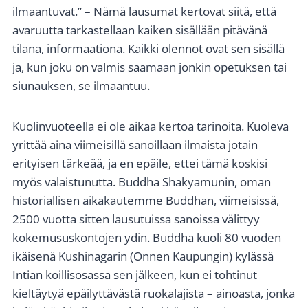
ilmaantuvat.” – Nämä lausumat kertovat siitä, että
avaruutta tarkastellaan kaiken sisällään pitävänä
tilana, informaationa. Kaikki olennot ovat sen sisällä
ja, kun joku on valmis saamaan jonkin opetuksen tai
siunauksen, se ilmaantuu.
Kuolinvuoteella ei ole aikaa kertoa tarinoita. Kuoleva
yrittää aina viimeisillä sanoillaan ilmaista jotain
erityisen tärkeää, ja en epäile, ettei tämä koskisi
myös valaistunutta. Buddha Shakyamunin, oman
historiallisen aikakautemme Buddhan, viimeisissä,
2500 vuotta sitten lausutuissa sanoissa välittyy
kokemususkontojen ydin. Buddha kuoli 80 vuoden
ikäisenä Kushinagarin (Onnen Kaupungin) kylässä
Intian koillisosassa sen jälkeen, kun ei tohtinut
kieltäytyä epäilyttävästä ruokalajista – ainoasta, jonka