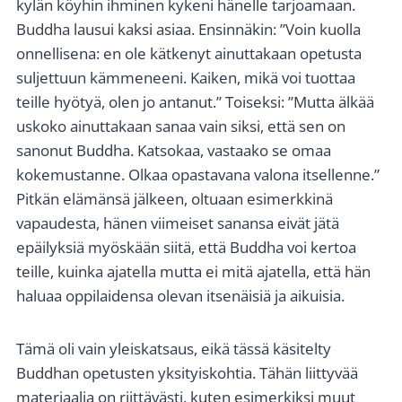
kylän köyhin ihminen kykeni hänelle tarjoamaan.
Buddha lausui kaksi asiaa. Ensinnäkin: ”Voin kuolla
onnellisena: en ole kätkenyt ainuttakaan opetusta
suljettuun kämmeneeni. Kaiken, mikä voi tuottaa
teille hyötyä, olen jo antanut.” Toiseksi: ”Mutta älkää
uskoko ainuttakaan sanaa vain siksi, että sen on
sanonut Buddha. Katsokaa, vastaako se omaa
kokemustanne. Olkaa opastavana valona itsellenne.”
Pitkän elämänsä jälkeen, oltuaan esimerkkinä
vapaudesta, hänen viimeiset sanansa eivät jätä
epäilyksiä myöskään siitä, että Buddha voi kertoa
teille, kuinka ajatella mutta ei mitä ajatella, että hän
haluaa oppilaidensa olevan itsenäisiä ja aikuisia.
Tämä oli vain yleiskatsaus, eikä tässä käsitelty
Buddhan opetusten yksityiskohtia. Tähän liittyvää
materiaalia on riittävästi, kuten esimerkiksi muut