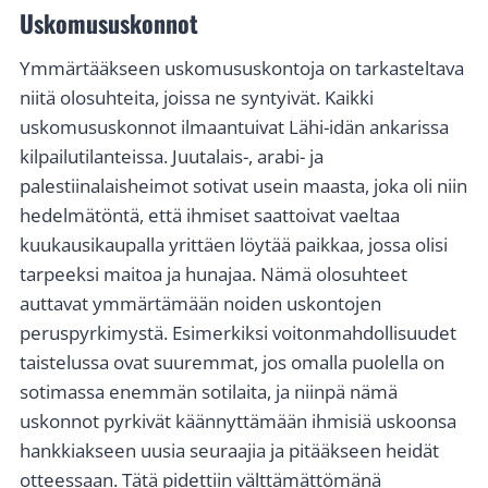
Uskomususkonnot
Ymmärtääkseen uskomususkontoja on tarkasteltava
niitä olosuhteita, joissa ne syntyivät. Kaikki
uskomususkonnot ilmaantuivat Lähi-idän ankarissa
kilpailutilanteissa. Juutalais-, arabi- ja
palestiinalaisheimot sotivat usein maasta, joka oli niin
hedelmätöntä, että ihmiset saattoivat vaeltaa
kuukausikaupalla yrittäen löytää paikkaa, jossa olisi
tarpeeksi maitoa ja hunajaa. Nämä olosuhteet
auttavat ymmärtämään noiden uskontojen
peruspyrkimystä. Esimerkiksi voitonmahdollisuudet
taistelussa ovat suuremmat, jos omalla puolella on
sotimassa enemmän sotilaita, ja niinpä nämä
uskonnot pyrkivät käännyttämään ihmisiä uskoonsa
hankkiakseen uusia seuraajia ja pitääkseen heidät
otteessaan. Tätä pidettiin välttämättömänä