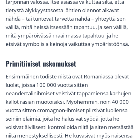
tarjonnan valossa. Itse asiassa vaikuttaa siltä, että
tietystä älykkyystasosta lähtien olennot alkavat
nähdä – tai tuntevat tarvetta nähdä – yhteyttä sen
välillä, mitä heissä itsessään tapahtuu, ja sen välillä,
mitä ympäröivässä maailmassa tapahtuu, ja he
etsivät symbolisia keinoja vaikuttaa ympäristöönsä.
Primitiiviset uskomukset
Ensimmäinen todiste niistä ovat Romaniassa olevat
luolat, joissa 100 000 vuotta sitten
neandertalinihmiset veistivät tappamiensa karhujen
kallot rasian muotoisiksi. Myöhemmin, noin 40 000
vuotta sitten cromagnon-ihmiset piirsivät luoliensa
seiniin eläimiä, joita he halusivat syödä, jotta he
voisivat älyllisesti kontrolloida niitä ja siten metsästää
niitä menestyksellisesti. He kuvasivat myös naisensa