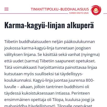
Siirry
sisältöön
Karma-kagyü-linjan alkuperä
Tiibetin buddhalaisuuden neljän pääkoulukunnan
joukossa karma-kagyü-linja tunnetaan joogisen
välityksen linjana. Se käsittää sekä vanhat (nyingma)
että uudet (sarma) Tiibetiin saapuneet opetukset.
Tätä voimakkaasti harjoittamista painottavaa linjaa
kutsutaan myös suulliseksi tai täydellisyys-
koulukunnaksi. Kagyü-linja juontaa juurensa 800-
luvulle – aikaan, jolloin tantrinen buddhismi oli
täydessä kukoistuksessaan Intiassa. Perinteen
ensimmäinen opettaja oli Tilopa, kuuluisa joogi ja
mahasiddha (täydellistynyt). Tilopalle opetukset