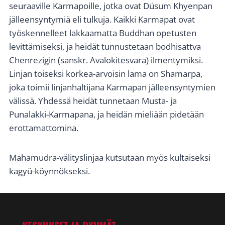
seuraaville Karmapoille, jotka ovat Düsum Khyenpan
jälleensyntymiä eli tulkuja. Kaikki Karmapat ovat
työskennelleet lakkaamatta Buddhan opetusten
levittämiseksi, ja heidät tunnustetaan bodhisattva
Chenrezigin (sanskr. Avalokitesvara) ilmentymiksi.
Linjan toiseksi korkea-arvoisin lama on Shamarpa,
joka toimii linjanhaltijana Karmapan jälleensyntymien
välissä. Yhdessä heidät tunnetaan Musta- ja
Punalakki-Karmapana, ja heidän mieliään pidetään
erottamattomina.
Mahamudra-välityslinjaa kutsutaan myös kultaiseksi
kagyü-köynnökseksi.