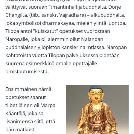
välittyivät suoraan Timantinhaltijabuddhalta, Dorje
Changilta, (tiib., sanskr. Vajradhara) – alkubuddhalta,
joka symbolisoi dharmakayaa, mielen ylintä luontoa.
Tilopa antoi ”kuiskatut” opetukset vuorostaan
Naropalle, joka oli aiemmin ollut Nalandan
buddhalaisen yliopiston kanslerina Intiassa. Naropan
kahtatoista vuotta Tilopan palveluksessa pidetään
suurena esimerkkinä omalle opettajalle
omistautumisesta.
Ensimmäinen nämä
opetukset saanut
tiibetiläinen oli Marpa
Kääntäjä, joka sai
lisänimensä siitä, että
hän matkusti