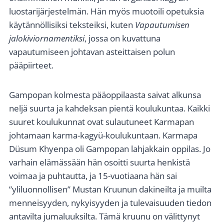
luostarijärjestelmän. Hän myös muotoili opetuksia
käytännöllisiksi teksteiksi, kuten
Vapautumisen
jalokiviornamentiksi
, jossa on kuvattuna
vapautumiseen johtavan asteittaisen polun
pääpiirteet.
Gampopan kolmesta pääoppilaasta saivat alkunsa
neljä suurta ja kahdeksan pientä koulukuntaa. Kaikki
suuret koulukunnat ovat sulautuneet Karmapan
johtamaan karma-kagyü-koulukuntaan. Karmapa
Düsum Khyenpa oli Gampopan lahjakkain oppilas. Jo
varhain elämässään hän osoitti suurta henkistä
voimaa ja puhtautta, ja 15-vuotiaana hän sai
”yliluonnollisen” Mustan Kruunun dakineilta ja muilta
menneisyyden, nykyisyyden ja tulevaisuuden tiedon
antavilta jumaluuksilta. Tämä kruunu on välittynyt