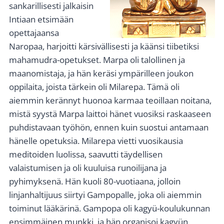
sankarillisesti jalkaisin
Intiaan etsimään
opettajaansa
Naropaa, harjoitti kärsivällisesti ja käänsi tiibetiksi
mahamudra-opetukset. Marpa oli talollinen ja
maanomistaja, ja hän keräsi ympärilleen joukon
oppilaita, joista tärkein oli Milarepa. Tämä oli
aiemmin kerännyt huonoa karmaa teoillaan noitana,
mistä syystä Marpa laittoi hänet vuosiksi raskaaseen
puhdistavaan työhön, ennen kuin suostui antamaan
hänelle opetuksia. Milarepa vietti vuosikausia
meditoiden luolissa, saavutti täydellisen
valaistumisen ja oli kuuluisa runoilijana ja
pyhimyksenä. Hän kuoli 80-vuotiaana, jolloin
linjanhaltijuus siirtyi Gampopalle, joka oli aiemmin
toiminut lääkärinä. Gampopa oli kagyü-koulukunnan
ensimmäinen munkki, ja hän organisoi kagyün