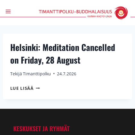
Siirry
sisältöön
Helsinki: Meditation Cancelled
on Friday, 28 August
Tekijä
Timanttipolku
24.7.2026
HELSINKI:
LUE LISÄÄ
MEDITATION
CANCELLED
ON
FRIDAY,
28
AUGUST
KESKUKSET JA RYHMÄT